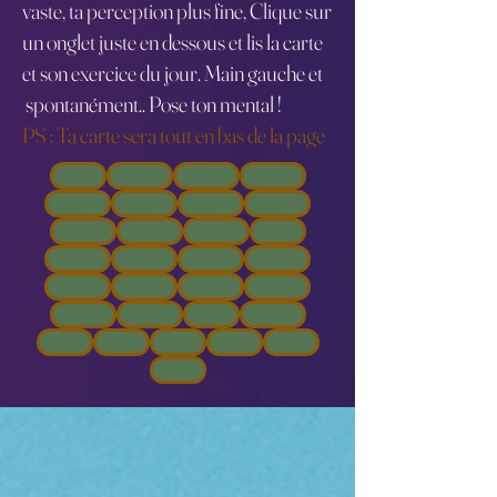
vaste, ta perception plus fine, Clique sur
un onglet juste en dessous et lis la carte
et son exercice du jour. Main gauche et
spontanément.. Pose ton mental !
PS : Ta carte sera tout en bas de la page
Carte 1
Carte 10
Carte 11
Carte 12
Carte 13
Carte 14
Carte 15
Carte 16
Carte 17
Carte 18
Carte 19
Carte 2
Carte 20
Carte 21
Carte 22
Carte 23
Carte 24
Carte 25
Carte 26
Carte 27
Carte 28
Carte 29
Carte 3
Carte 30
Carte 4
Carte 5
Carte 6
Carte 7
Carte 8
Carte 9