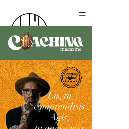
Lis,
tu
comprendras
Agis,
tu avanceras