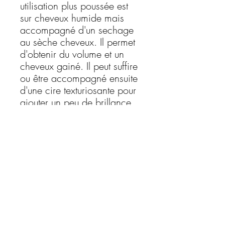
utilisation plus poussée est
sur cheveux humide mais
accompagné d'un sechage
au sèche cheveux. Il permet
d'obtenir du volume et un
cheveux gainé. Il peut suffire
ou être accompagné ensuite
d'une cire texturiosante pour
ajouter un peu de brillance.
Il contient de l'huile de ricin
qui favorise la pousse, la
force et l'épaisseur du
cheveux. 250 ml parfum
coco.