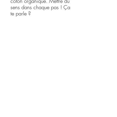
coton organique. Mettre du
sens dans chaque pas ! Ça
te parle ?
La taille M
va du 37 au 41
La taille L
va du 42 au 45
La taille XL
va de 45 à +
CSV
-
Politique de confidentialité
-
Politique de retour
-
Contact
Instagram
© 2026 SENS