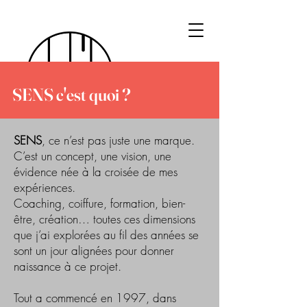
SENS c'est quoi ?
SENS
, ce n’est pas juste une marque.
C’est un concept, une vision, une
évidence née à la croisée de mes
expériences.
Coaching, coiffure, formation, bien-
être, création… toutes ces dimensions
que j’ai explorées au fil des années se
sont un jour alignées pour donner
naissance à ce projet.
Tout a commencé en 1997, dans