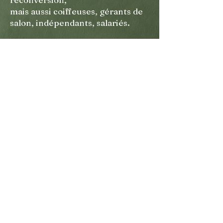
mais aussi coiffeuses, gérants de
salon, indépendants, salariés.
Je dirige un salon de coiffure
depuis plus de 10 ans et forme
régulièrement des professionnels
de terrain.
Ma pratique est riche d’outils,
mais toujours centrée sur
l’humain.
Mes outils :
• PNL
• Analyse transactionnelle
• Coaching de direction
(certifié Brief’R – Genève)