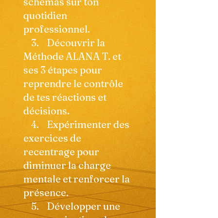
schémas sur ton
quotidien
professionnel.
3. Découvrir la
Méthode ALANA T. et
ses 3 étapes pour
reprendre le contrôle
de tes réactions et
décisions.
4. Expérimenter des
exercices de
recentrage pour
diminuer la charge
mentale et renforcer la
présence.
5. Développer une