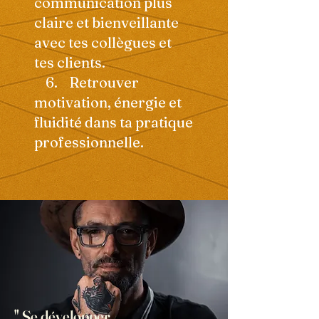
communication plus
claire et bienveillante
avec tes collègues et
tes clients.
6. Retrouver
motivation, énergie et
fluidité dans ta pratique
professionnelle.
" Se développer