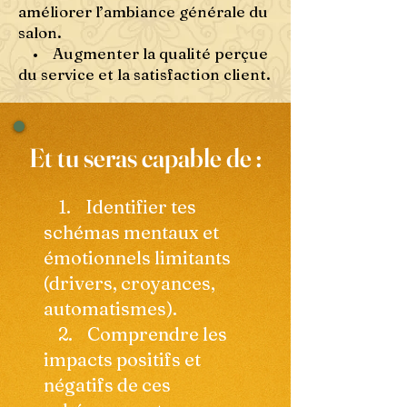
améliorer l’ambiance générale du
salon.
• Augmenter la qualité perçue
du service et la satisfaction client.
Et tu seras capable de :
1. Identifier tes
schémas mentaux et
émotionnels limitants
(drivers, croyances,
automatismes).
2. Comprendre les
impacts positifs et
négatifs de ces