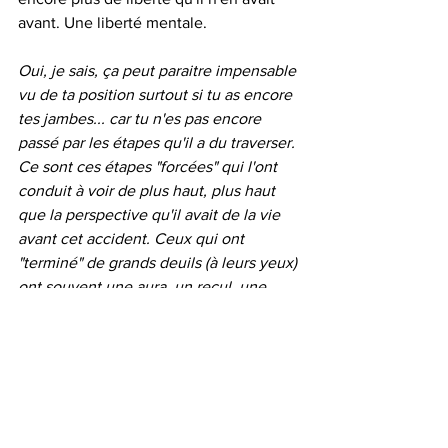
avant. Une liberté mentale. 
Oui, je sais, ça peut paraitre impensable 
vu de ta position surtout si tu as encore 
tes jambes... car tu n'es pas encore 
passé par les étapes qu'il a du traverser. 
Ce sont ces étapes "forcées" qui l'ont 
conduit à voir de plus haut, plus haut 
que la perspective qu'il avait de la vie 
avant cet accident. Ceux qui ont 
"terminé" de grands deuils (à leurs yeux) 
ont souvent une aura, un recul, une 
vision de la vie finalement beaucoup 
plus sereine.
⸻
Et toi, où en es-tu ?